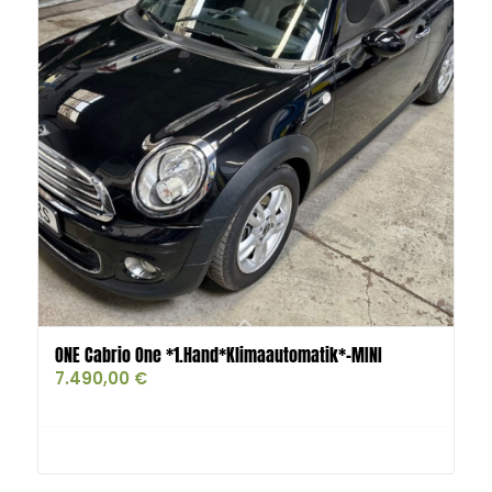
ONE Cabrio One *1.Hand*Klimaautomatik*-MINI
7.490,00
€
Buy product