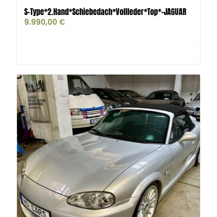
S-Type*2.Hand*Schiebedach*Vollleder*Top*-JAGUAR
9.990,00
€
Buy product