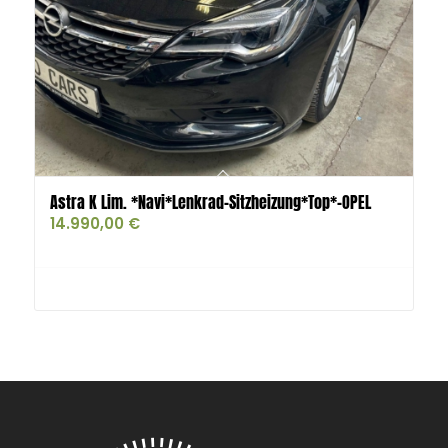
Astra K Lim. *Navi*Lenkrad-Sitzheizung*Top*-OPEL
14.990,00
€
Buy product